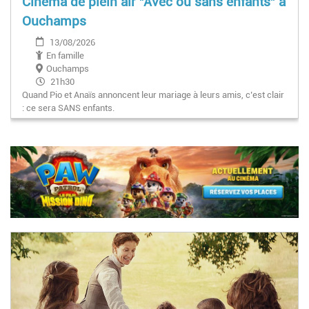
Cinéma de plein air "Avec ou sans enfants" à
Ouchamps
13/08/2026
En famille
Ouchamps
21h30
Quand Pio et Anaïs annoncent leur mariage à leurs amis, c’est clair
: ce sera SANS enfants.