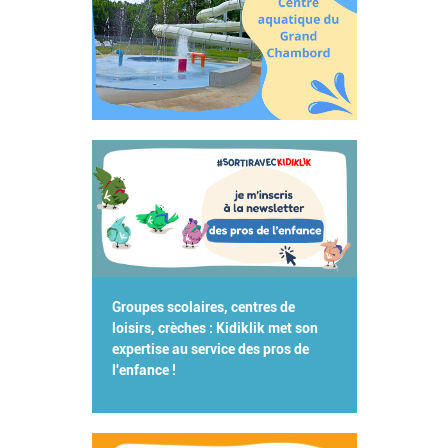
Groupes scolaires, centres de
loisirs, crèches : Kidiklik met son
expertise au service des pros de
l'enfance !