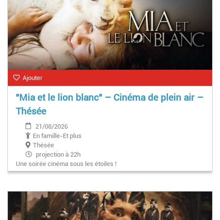
Ajouter
"Mia et le lion blanc" – Cinéma de plein air –
Thésée
21/08/2026
En famille-Et plus
Thésée
projection à 22h
Une soirée cinéma sous les étoiles !