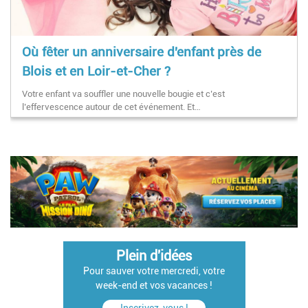
Où fêter un anniversaire d'enfant près de
Blois et en Loir-et-Cher ?
Votre enfant va souffler une nouvelle bougie et c’est
l’effervescence autour de cet événement. Et…
Pagination
Plein d'idées
Pour sauver votre mercredi, votre
week-end et vos vacances !