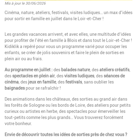
Mis à jour le 30/06/2026
Introduction
Cinéma, nature, ateliers, festivals, visites ludiques… un max d’idées
pour sortir en famille en juillet dans le Loir-et-Cher !
Paragraphes
Description
Les grandes vacances arrivent, et avec elles, une multitude d’idées
pour profiter de l’été en famille à Blois et dans tout le Loir-et-Cher !
Kidiklik a repéré pour vous un programme varié pour occuper les
enfants, se créer de jolis souvenirs et faire le plein de sorties en
plein air ou au frais.
Au programme en juillet :
des
balades nature
, des
ateliers créatifs
,
des
spectacles en plein air
, des
visites ludiques
, des
séances de
cinéma
, des
jeux en famille
, des
festivals
, sans oublier les
baignades
pour se rafraîchir !
Des animations dans les châteaux, des sorties au grand air dans
les forêts de Sologne ou les bords de Loire, des ateliers pour petits
curieux ou artistes en herbe, des spectacles pour émerveiller les
tout-petits comme les plus grands… Vous trouverez forcément
votre bonheur.
Envie de découvrir toutes les idées de sorties près de chez vous ?