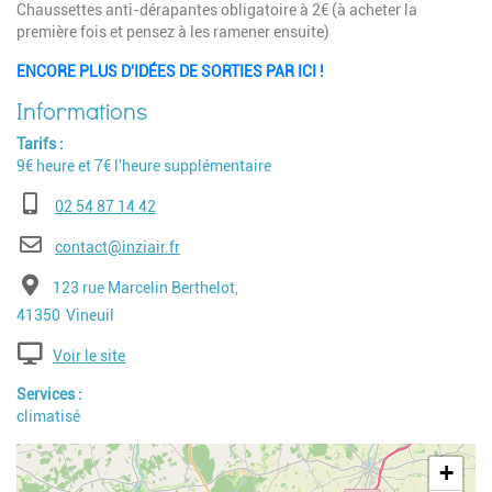
Chaussettes anti-dérapantes obligatoire à 2€ (à acheter la
première fois et pensez à les ramener ensuite)
ENCORE PLUS D'IDÉES DE SORTIES PAR ICI !
Tarifs
9€ heure et 7€ l'heure supplémentaire
Téléphone
02 54 87 14 42
E-mail
contact@inziair.fr
Adresse
123 rue Marcelin Berthelot,
Code postal
Ville
41350
Vineuil
Voir le site
Services
climatisé
Geolocalisation
+