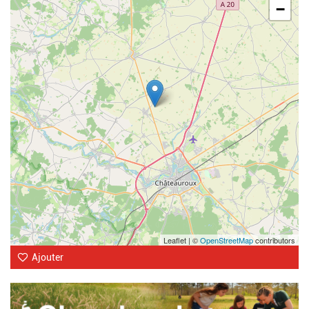
−
Leaflet | ©
OpenStreetMap
contributors
Ajouter