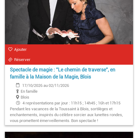
Ajouter
Réserver
Spectacle de magie : "Le chemin de traverse", en
famille à la Maison de la Magie, Blois
17/10/2026 au 02/11/2026
En famille
Blois
4 représentations par jour : 11h15 ; 14h45 ; 16h et 17h15
Pendant les vacances de la Toussaint à Blois, sortilèges et
/ Excepté le 1er novembre : 11h15, 14h45 et 16h
enchantements, inspirés du célèbre sorcier aux lunettes rondes,
vous promettent émerveillements. Bon spectacle !