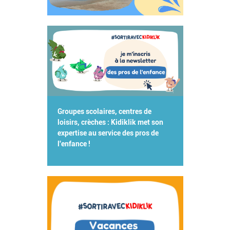
Groupes scolaires, centres de
loisirs, crèches : Kidiklik met son
expertise au service des pros de
l'enfance !