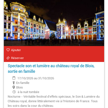
Ajouter
Réserver
Spectacle son et lumière au château royal de Blois,
sortie en famille
17/10/2026 au 31/10/2026
En famille
Blois
à la nuit tombée
Nocturne - Véritable festival d’effets spéciaux, le Son & Lumière du
Château royal, donne littéralement vie à l’Histoire de France. Tous
les soirs dans la cour du château.