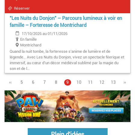
Réserver
"Les Nuits du Donjon" – Parcours lumineux à voir en
famille – Forteresse de Montrichard
17/10/2026 au 01/11/2026
En famille
Montrichard
Quand la nuit tombe, la forteresse s’anime de lumière et de
légende… Avec Les Nuits du Donjon, vivez un spectacle féerique et
immersif, au cœur d’un décor médiéval sublimé par la magie du
son et de l…
Page
‹‹
Page
5
Page
6
Page
7
Page
8
Page
9
Pagination
Page
10
Page
11
Page
12
Page
13
Page
››
précédente
courante
suiva
Plein d'idées