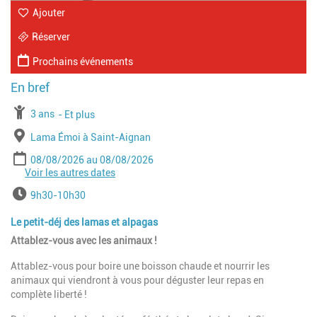
Ajouter
Réserver
Prochains événements
À partir de
3 ans
Jusqu'à l'age de
Et plus
Lieu
Lama Émoi à Saint-Aignan
Période
Date de début
Date de fin
08/08/2026
08/08/2026
Voir les autres dates
Date de début
Date de fin
12/08/2026
12/08/2026
Date de début
Date de fin
22/08/2026
22/08/2026
Horaires
9h30-10h30
Date de début
Date de fin
26/08/2026
26/08/2026
Le petit-déj des lamas et alpagas
Attablez-vous avec les animaux !
Attablez-vous pour boire une boisson chaude et nourrir les
animaux qui viendront à vous pour déguster leur repas en
complète liberté !