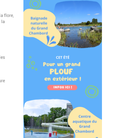
a flore,
 la
les
ure