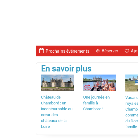
Réserver
Ajo
Prochains événements
En savoir plus
Château de
Une journée en
Vacanc
Chambord : un
famille à
royale
incontournable au
Chambord !
Chambo
cœur des
commen
châteaux de la
du Dom
Loire
famille