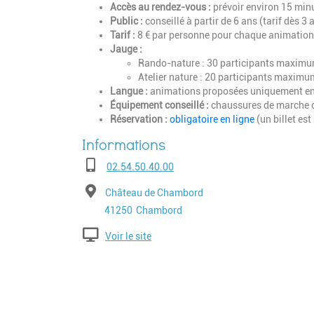
Accès au rendez-vous :
prévoir environ 15 min
Public :
conseillé à partir de 6 ans (tarif dès 3
Tarif :
8 € par personne pour chaque animation
Jauge :
Rando-nature : 30 participants maxim
Atelier nature : 20 participants maximu
Langue :
animations proposées uniquement en
Équipement conseillé :
chaussures de marche ou
Réservation :
obligatoire en ligne
(un billet es
Téléphone
02.54.50.40.00
Adresse
Château de Chambord
Code postal
Ville
41250
Chambord
Voir le site