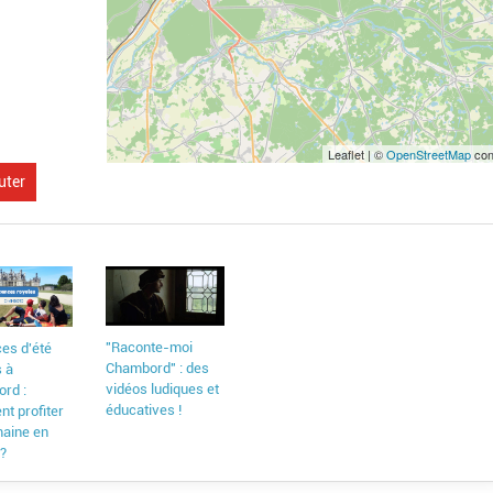
Leaflet | ©
OpenStreetMap
con
uter
"Raconte-moi
es d'été
Chambord" : des
s à
vidéos ludiques et
rd :
éducatives !
t profiter
aine en
 ?