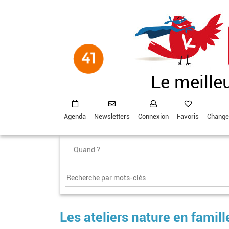
Aller
au
contenu
principal
Le meille
Agenda
Newsletters
Connexion
Favoris
Change
Les ateliers nature en fami