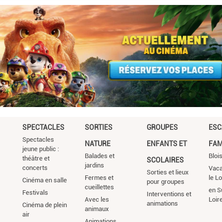
SPECTACLES
SORTIES
GROUPES
ESC
Spectacles
NATURE
ENFANTS ET
FAM
jeune public :
Balades et
Bloi
théâtre et
SCOLAIRES
jardins
concerts
Vac
Sorties et lieux
Fermes et
le L
Cinéma en salle
pour groupes
cueillettes
en S
Festivals
Interventions et
Avec les
Loir
animations
Cinéma de plein
animaux
air
Animations