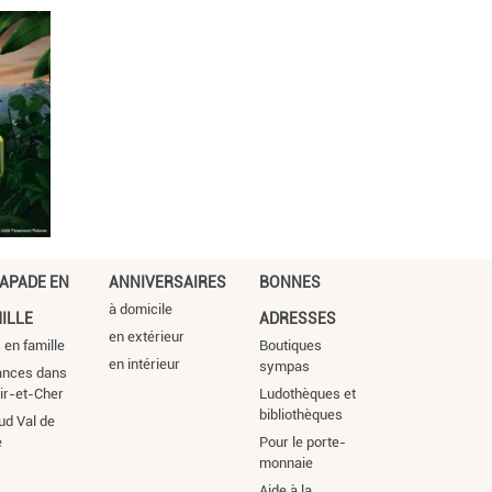
APADE EN
ANNIVERSAIRES
BONNES
à domicile
ILLE
ADRESSES
en extérieur
s en famille
Boutiques
en intérieur
sympas
ances dans
oir-et-Cher
Ludothèques et
bibliothèques
ud Val de
e
Pour le porte-
monnaie
Aide à la