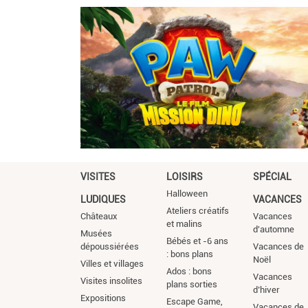
VISITES
LOISIRS
SPÉCIAL
Halloween
LUDIQUES
VACANCES
Ateliers créatifs
Châteaux
Vacances
et malins
d'automne
Musées
Bébés et -6 ans
dépoussiérées
Vacances de
: bons plans
Noël
Villes et villages
Ados : bons
Vacances
Visites insolites
plans sorties
d’hiver
Expositions
Escape Game,
Vacances de